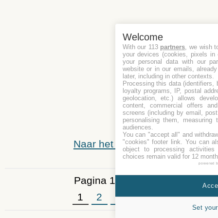
Welcome
With our 113
partners
, we wish t
your devices (cookies, pixels in
your personal data with our par
website or in our emails, alread
later, including in other contexts.
Processing this data (identifiers,
loyalty programs, IP, postal add
geolocation, etc.) allows devel
content, commercial offers an
screens (including by email, pos
personalising them, measuring t
audiences.
You can "accept all" and withdraw
"cookies" footer link
. You can al
Naar het begin
object to processing activitie
choices remain valid for 12 month
powered 
Pagina 1 van 3
Accep
1
2
3
»
Set your