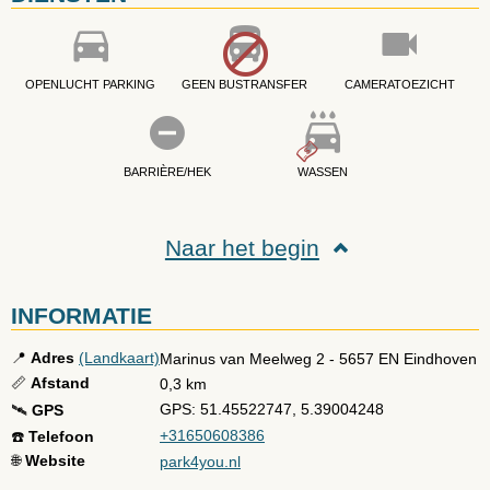
OPENLUCHT PARKING
GEEN BUSTRANSFER
CAMERATOEZICHT
BARRIÈRE/HEK
WASSEN
Naar het begin
INFORMATIE
📍
Adres
(Landkaart)
Marinus van Meelweg 2
-
5657 EN
Eindhoven
📏
Afstand
0,3 km
GPS: 51.45522747, 5.39004248
🛰️
GPS
+31650608386
☎️
Telefoon
🌐
Website
park4you.nl