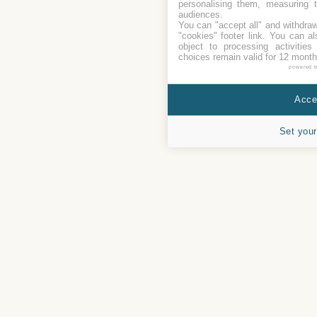
personalising them, measuring t
audiences.
You can "accept all" and withdraw
"cookies" footer link
. You can al
object to processing activitie
choices remain valid for 12 month
powered 
Accep
Set your