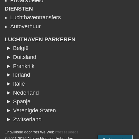
Privacybeleid
DIENSTEN
Luchthaventransfers
Autoverhuur
LUCHTHAVEN PARKEREN
► België
► Duitsland
► Frankrijk
► Ierland
► Italië
► Nederland
► Spanje
► Verenigde Staten
► Zwitserland
Ontwikkeld door
Yes We Web
IT07818100963
© 2011-2026 Alle rechten voorbehouden