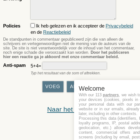
Policies
Ik heb gelezen en ik accepteer de
Privacybeleid
en de
Reactiebeleid
De standpunten in commentaar gepubliceerd zijn die van alleen de
schrijvers en vertegenwoordigen niet de mening van de auteurs van de
site. De site is niet verantwoordelijk voor de inhoud van het commentaar,
noch enige schade die veroorzaakt kan worden.
Door het publiceren
hier een reactie ga je akkoord met onze commentaar beleid.
Anti-spam
5+4=
Typ het resultaat van de som of aftrekken.
Welcome
With our 113
partners
, we wish t
your devices (cookies, pixels in
your personal data with our par
Naar het begin
website or in our emails, alread
later, including in other contexts.
Processing this data (identifiers,
loyalty programs, IP, postal add
geolocation, etc.) allows devel
content, commercial offers an
screens (including by email, pos