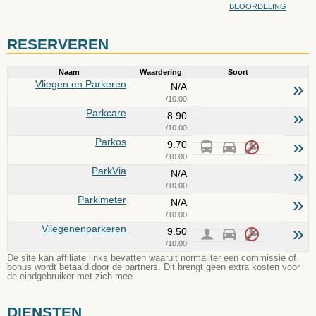
BEOORDELING
RESERVEREN
Naam
Waardering
Soort
Vliegen en Parkeren
»
N/A
/10.00
Parkcare
»
8.90
/10.00
Parkos
»
9.70
/10.00
ParkVia
»
N/A
/10.00
Parkimeter
»
N/A
/10.00
Vliegenenparkeren
»
9.50
/10.00
De site kan affiliate links bevatten waaruit normaliter een commissie of
bonus wordt betaald door de partners. Dit brengt geen extra kosten voor
de eindgebruiker met zich mee.
DIENSTEN