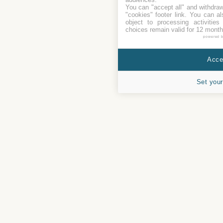
You can "accept all" and withdraw
"cookies" footer link
. You can al
object to processing activitie
choices remain valid for 12 month
powered 
Accep
Set your