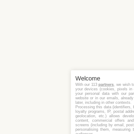
Welcome
With our 113
partners
, we wish t
your devices (cookies, pixels in
your personal data with our par
website or in our emails, alread
later, including in other contexts.
Processing this data (identifiers,
loyalty programs, IP, postal add
geolocation, etc.) allows devel
content, commercial offers an
screens (including by email, pos
personalising them, measuring t
audiences.