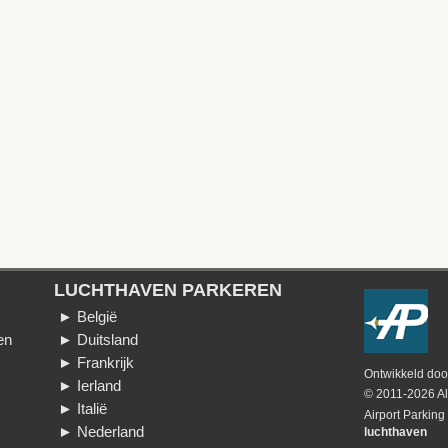
LUCHTHAVEN PARKEREN
► België
en
► Duitsland
► Frankrijk
Ontwikkeld do
► Ierland
© 2011-2026 Al
► Italië
Airport Parking
► Nederland
luchthaven