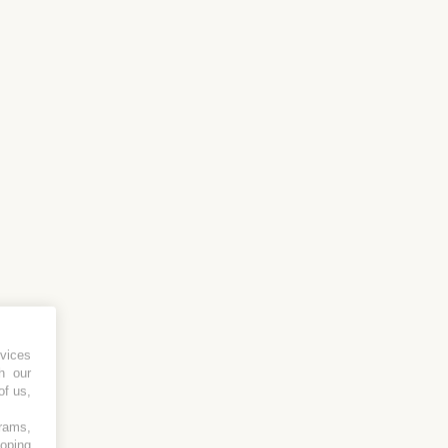
vices
h our
of us,
grams,
loping