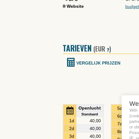
🌐
Website
budget
TARIEVEN
(EUR
)
?
VERGELIJK PRIJZEN
We
Openlucht
5d
42,
With
Standaard
(coo
6d
45,
1d
40,00
partn
7d
47,
or ob
2d
40,00
8d
50,
Proce
3d
40,00
IP, p