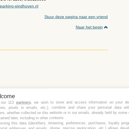
parking-eindhoven.nl
Stuur deze pagina naar een vriend
Naar het begin
lcome
50
11d
56,00
17d
68,00
 our 113
partners
, we wish to store and access information on your de
kies, pixels in emails, etc.), combine and share your personal data wit
00
12d
58,00
18d
70,00
ers, whether collected on this website or in our emails, already held by some 
50
13d
60,00
19d
72,00
tained later, including in other contexts.
00
14d
62,00
20d
74,00
ssing this data (identifiers, browsing, preferences, purchases, loyalty pro
ostal addresses and emails, phone, precise geolocation, etc.) allows deve