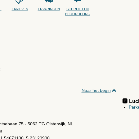
E
TARIEVEN
ERVARINGEN
SCHRIJF EEN
BEOORDELING
R
Naar het begin
🅿️ Lu
Parke
otsebaan 75
-
5062 TG
Oisterwijk
,
NL
m
1.54671100, 5.23120900