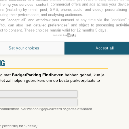
00
15d
64,00
Extra
2,00
ffering you services, content, commercial offers and ads across your devic
00
16d
66,00
ns (including by email, post, SMS, phone, audio, and video), personalising
ring their performance, and analysing audiences.
Verkeerde tarieven? Alstublieft, meld het!
an "accept all" and withdraw your consent at any time via the "cookies" 
end openbaar is en afkomstig van websites. Deze site is op geen
 You can also "set detailed preferences" and object to processing activiti
e parking. Voor meer informatie over de aangeboden diensten of
ct to consent. These choices remain valid for 12 months 5 days.
act opnemen met de parkeren.
powered by
Naar het begin
Set your choices
Accept all
NG
ing met
BudgetParking Eindhoven
hebben gehad, kun je
Het zal helpen gebruikers om de beste parkeerplaats te
r commentaar. Het zal nooit gepubliceerd of gedeeld worden.
slechtste) tot 5 (beste).