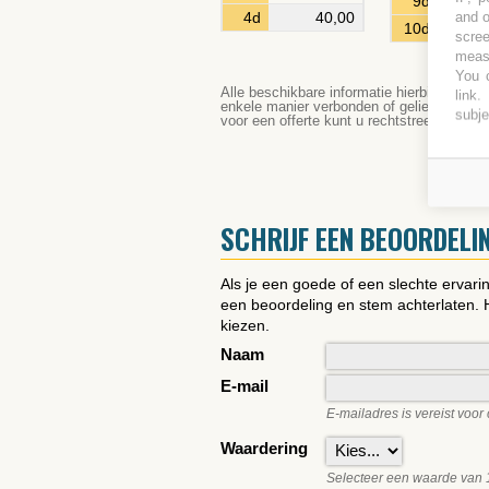
9d
52,
and o
4d
40,00
10d
54,
scree
measu
You c
Alle beschikbare informatie hierbij ingedi
link
.
enkele manier verbonden of gelieerd aan d
subje
voor een offerte kunt u rechtstreeks cont
SCHRIJF EEN BEOORDELI
Als je een goede of een slechte ervar
een beoordeling en stem achterlaten. 
kiezen.
Naam
E-mail
E-mailadres is vereist voo
Waardering
Selecteer een waarde van 1 (