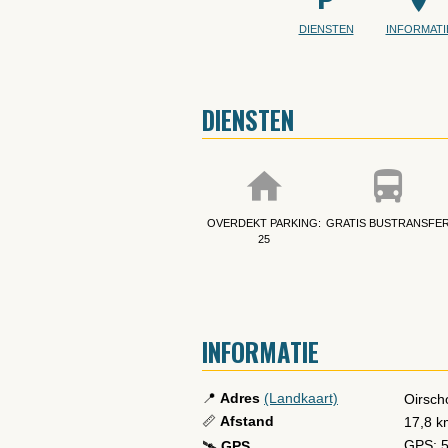
DIENSTEN
INFORMATI
DIENSTEN
OVERDEKT PARKING:
GRATIS BUSTRANSFE
25
INFORMATIE
📍
Adres
(Landkaart)
Oirsch
📏
Afstand
17,8 k
GPS: 5
🛰️
GPS