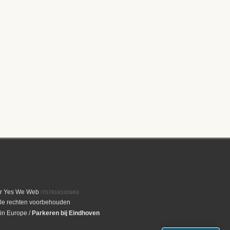
or
Yes We Web
IT07818100963
le rechten voorbehouden
 in Europe
/
Parkeren bij Eindhoven